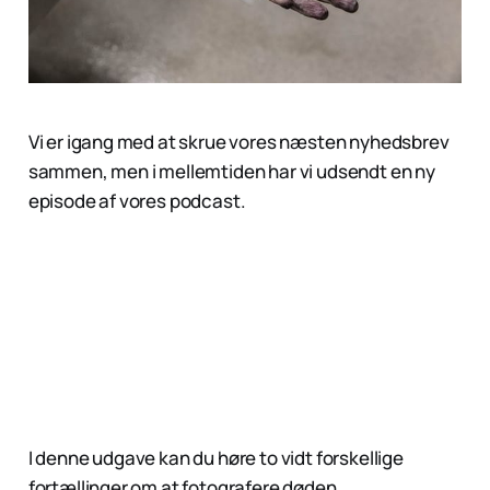
Vi er igang med at skrue vores næsten nyhedsbrev
sammen, men i mellemtiden har vi udsendt en ny
episode af vores podcast.
I denne udgave kan du høre to vidt forskellige
fortællinger om at fotografere døden.