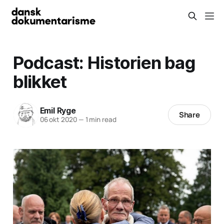
Podcast: Historien bag
blikket
Emil Ryge
Share
06 okt 2020
—
1 min read