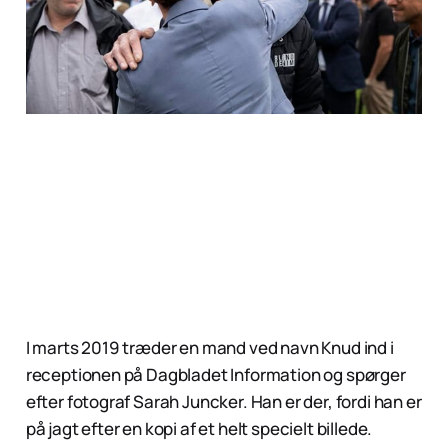
I marts 2019 træder en mand ved navn Knud ind i
receptionen på Dagbladet Information og spørger
efter fotograf Sarah Juncker. Han er der, fordi han er
på jagt efter en kopi af et helt specielt billede.