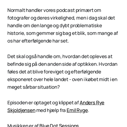
Normalt handler vores podcast primært om
fotografer og deres virkelighed, men i dag skal det
handle om den lange og dybt problematiske
historie, som gemmer sig bag et blik, som mange af
os har efterfølgende har set.
Det skal også handle om, hvordan det opleves at
befinde sig på den anden side af optikken. Hvordan
føles det at blive foreviget og efterfølgende
eksponeret over hele landet - oven i købet midt i en
meget sårbar situation?
Episoden er optaget og klippet af
Anders Rye
Skjoldjensen
med hjælp fra
Emil Ryge
.
Musikken er af
Blue Dot Sessions
.