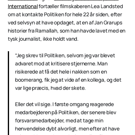
International
fortæller filmskaberen Lea Landsted
om at kontakte Politiken for hele 22 år siden, efter
ved selvsyn at have opdaget, at en af Jan Grarups
historier fra Ramallah, som han havde lavet med en
tysk journalist, ikke holdt vand.
“Jeg skrev til Politiken, selvom jeg var blevet
advaret mod at kritisere stjernerne. Man
risikerede at få det hele i nakken som en
boomerang, fik jeg at vide af en kollega, og det
var lige præcis, hvad der skete.
Eller det vil sige. I første omgang reagerede
medarbejderen på Politiken, der senere blev
forsvarsmedarbejder, med at tage min
henvendelse dybt alvorligt, men efter at have