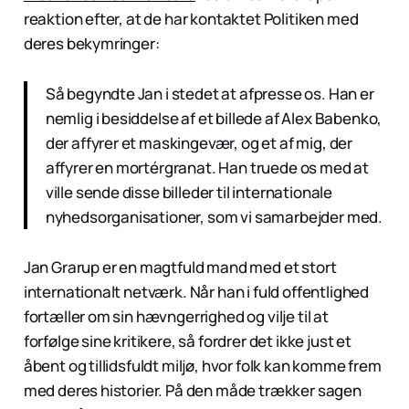
reaktion efter, at de har kontaktet Politiken med
deres bekymringer:
Så begyndte Jan i stedet at afpresse os. Han er
nemlig i besiddelse af et billede af Alex Babenko,
der affyrer et maskingevær, og et af mig, der
affyrer en mortérgranat. Han truede os med at
ville sende disse billeder til internationale
nyhedsorganisationer, som vi samarbejder med.
Jan Grarup er en magtfuld mand med et stort
internationalt netværk. Når han i fuld offentlighed
fortæller om sin hævngerrighed og vilje til at
forfølge sine kritikere, så fordrer det ikke just et
åbent og tillidsfuldt miljø, hvor folk kan komme frem
med deres historier. På den måde trækker sagen