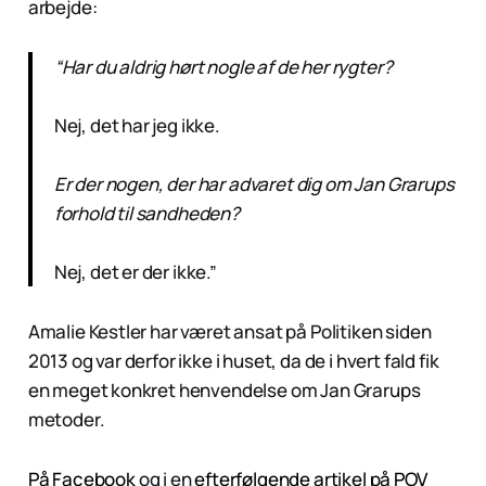
arbejde:
“Har du aldrig hørt nogle af de her rygter?
Nej, det har jeg ikke.
Er der nogen, der har advaret dig om Jan Grarups
forhold til sandheden?
Nej, det er der ikke.”
Amalie Kestler har været ansat på Politiken siden
2013 og var derfor ikke i huset, da de i hvert fald fik
en meget konkret henvendelse om Jan Grarups
metoder.
På Facebook
og i en
efterfølgende artikel på POV