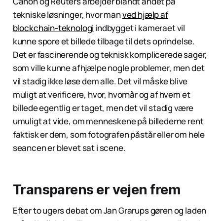
Canon og Reuters arbejder blandt andet på
tekniske løsninger, hvor man
ved hjælp af
blockchain-teknologi
indbygget i kameraet vil
kunne spore et billede tilbage til dets oprindelse.
Det er fascinerende og teknisk komplicerede sager,
som ville kunne afhjælpe nogle problemer, men det
vil stadig ikke løse dem alle. Det vil måske blive
muligt at verificere, hvor, hvornår og af hvem et
billede egentlig er taget, men det vil stadig være
umuligt at vide, om menneskene på billederne rent
faktisk er dem, som fotografen påstår eller om hele
seancen er blevet sat i scene.
Transparens er vejen frem
Efter to ugers debat om Jan Grarups gøren og laden