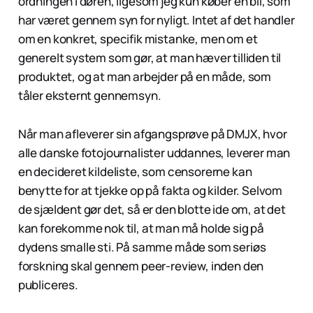
ordningen i døren, ligesom jeg kun køber en bil, som
har været gennem syn for nyligt. Intet af det handler
om en konkret, specifik mistanke, men om et
generelt system som gør, at man hæver tilliden til
produktet, og at man arbejder på en måde, som
tåler eksternt gennemsyn.
Når man afleverer sin afgangsprøve på DMJX, hvor
alle danske fotojournalister uddannes, leverer man
en decideret kildeliste, som censorerne kan
benytte for at tjekke op på fakta og kilder. Selvom
de sjældent gør det, så er den blotte ide om, at det
kan forekomme nok til, at man må holde sig på
dydens smalle sti. På samme måde som seriøs
forskning skal gennem peer-review, inden den
publiceres.