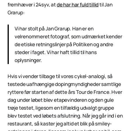
fremhæver i 24syv, at
de har har fuld tillid
til Jan
Grarup:
Vi har stolt på Jan Grarup. Han er en
velrenommeret fotograf, som udmærket kender
de etiske retningslinjer på Politiken og andre
steder i faget. Vi har haft tillid til hans
oplysninger.
Hvis vi vender tilbage til vores cykel-analogi, så
testede uafhængige dopingmyndigheder samtlige
ryttere før starten af dette års Tour de France. Hver
dag under løbet blev etapevinderen og den gule
trøje testet, ligesom en tilfældig udvalgt gruppe
blev testet ved løbets afslutning. Når jeg går ind i en
restaurant, så kaster jeg altid et blik på smiley-