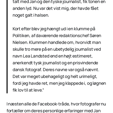
talt med Jan og den tyske journalist, fik tonen en
anden lyd. Nu var det vist mig, der havde fået
noget galt i halsen.
Kort efter blev jeg hængt ud i en klumme på
Politiken, af daværende redaktionschef Søren
Nielsen. Klummen handlede om, hvorvidt man
skulle tro mere på en ubetydelig journalist ved
navn Lea Landsted end en højt estimeret,
anerkendt tysk journalist og en prisvindende
dansk fotograf. Deres navne var også nævnt.
Det var meget ubehageligt og helt urimeligt,
fordi jeg havde ret, men jeg klappede i, og løgnen
fik lov til at leve.”
I næsten alle de Facebook-tråde, hvor fotografer nu
fortæller om deres personlige erfaringer med Jan