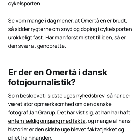
cykelsporten.
Selvom mange i dag mener, at Omertà’en er brudt,
så sidder rygterne om snyd og doping i cykelsporten
urokkeligt fast. Har man først mistet tilliden, så er
den svær at genoprette.
Er der en Omertà i dansk
fotojournalistik?
Som beskrevet i
sidste uges nyhedsbrev
, så har der
været stor opmærksomhed om den danske
fotograf Jan Grarup. Det har vist sig, at han har haft
en lemfældig omgang med fakta
, og mange af hans
historier er den sidste uge blevet faktatjekket og
pillet fra hinanden.