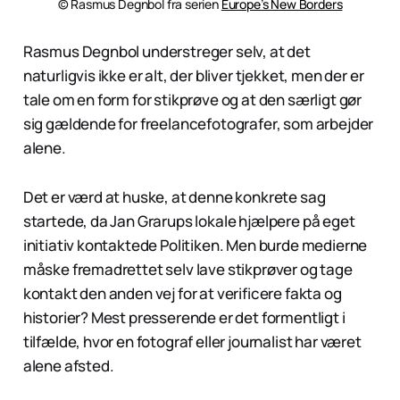
© Rasmus Degnbol fra serien 
Europe’s New Borders
Rasmus Degnbol understreger selv, at det
naturligvis ikke er alt, der bliver tjekket, men der er
tale om en form for stikprøve og at den særligt gør
sig gældende for freelancefotografer, som arbejder
alene.
Det er værd at huske, at denne konkrete sag
startede, da Jan Grarups lokale hjælpere på eget
initiativ kontaktede Politiken. Men burde medierne
måske fremadrettet selv lave stikprøver og tage
kontakt den anden vej for at verificere fakta og
historier? Mest presserende er det formentligt i
tilfælde, hvor en fotograf eller journalist har været
alene afsted.