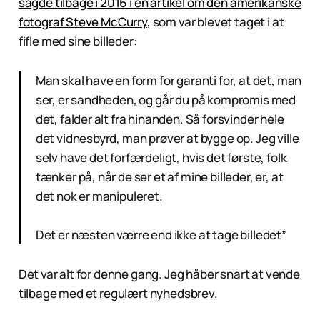
sagde tilbage i 2016 i en artikel om den amerikanske
fotograf Steve McCurry
, som var blevet taget i at
fifle med sine billeder:
Man skal have en form for garanti for, at det, man
ser, er sandheden, og går du på kompromis med
det, falder alt fra hinanden. Så forsvinder hele
det vidnesbyrd, man prøver at bygge op. Jeg ville
selv have det forfærdeligt, hvis det første, folk
tænker på, når de ser et af mine billeder, er, at
det nok er manipuleret.
Det er næsten værre end ikke at tage billedet”
Det var alt for denne gang. Jeg håber snart at vende
tilbage med et regulært nyhedsbrev.