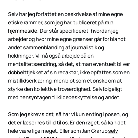
Selv har jeg forfattet en beskrivelse af mine egne
etiske rammer,
som jeg har publiceret på min
hjemmeside
. Der står specificeret, hvordan jeg
arbejder og hvor mine egne grænser går for blandt
andet sammenblanding af journalistik og
holdninger. Vi må også arbejde på en
mentalitetsændring, så det, at man eventuelt bliver
dobbelttjekket af sin redaktør, ikke opfattes som en
mistillidserklæring, men blot som et ønske om at
styrke den kollektive troværdighed. Selvfølgeligt
med hensyntagen til kildebeskyttelse og andet.
Som jeg skrev sidst, så har vi kun en ting i posen, og
det er læsernes tillid til os. Er den røget, så kan det
hele være lige meget. Eller som Jan Grarup
selv