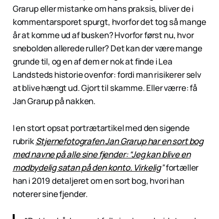
Grarup eller mistanke om hans praksis, bliver de i
kommentarsporet spurgt, hvorfor det tog så mange
år at komme ud af busken? Hvorfor først nu, hvor
snebolden allerede ruller? Det kan der være mange
grunde til, og en af dem er nok at finde i Lea
Landsteds historie ovenfor: fordi man risikerer selv
at blive hængt ud. Gjort til skamme. Eller værre: få
Jan Grarup på nakken.
I en stort opsat portrætartikel med den sigende
rubrik
Stjernefotografen Jan Grarup har en sort bog
med navne på alle sine fjender: “Jeg kan blive en
modbydelig satan på den konto. Virkelig
”
fortæller
han i 2019 detaljeret om en sort bog, hvori han
noterer sine fjender.