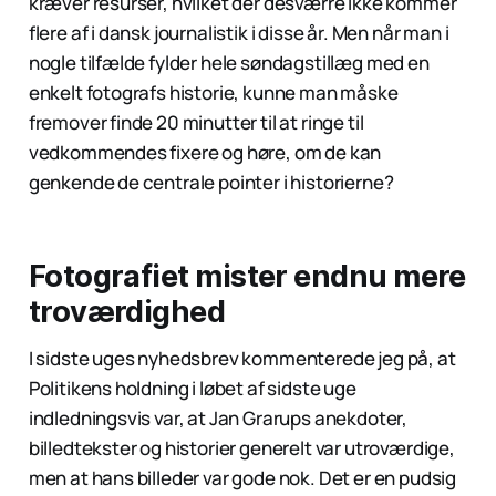
kræver resurser, hvilket der desværre ikke kommer
flere af i dansk journalistik i disse år. Men når man i
nogle tilfælde fylder hele søndagstillæg med en
enkelt fotografs historie, kunne man måske
fremover finde 20 minutter til at ringe til
vedkommendes fixere og høre, om de kan
genkende de centrale pointer i historierne?
Fotografiet mister endnu mere
troværdighed
I sidste uges nyhedsbrev kommenterede jeg på, at
Politikens holdning i løbet af sidste uge
indledningsvis var, at Jan Grarups anekdoter,
billedtekster og historier generelt var utroværdige,
men at hans billeder var gode nok. Det er en pudsig