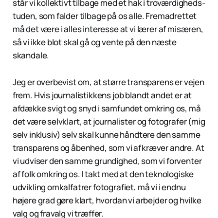
står vi kollektivt tilbage med et hak i troværdigheds-
tuden, som falder tilbage på os alle. Fremadrettet
må det være i alles interesse at vi lærer af misæren,
så vi ikke blot skal gå og vente på den næste
skandale.
Jeg er overbevist om, at større transparens er vejen
frem. Hvis journalistikkens job blandt andet er at
afdække svigt og snyd i samfundet omkring os, må
det være selvklart, at journalister og fotografer (mig
selv inklusiv) selv skal kunne håndtere den samme
transparens og åbenhed, som vi afkræver andre. At
vi udviser den samme grundighed, som vi forventer
af folk omkring os. I takt med at den teknologiske
udvikling omkalfatrer fotografiet, må vi i endnu
højere grad gøre klart, hvordan vi arbejder og hvilke
valg og fravalg vi træffer.