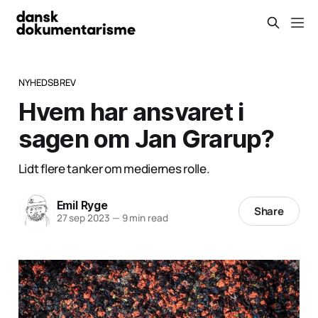
NYHEDSBREV
Hvem har ansvaret i
sagen om Jan Grarup?
Lidt flere tanker om mediernes rolle.
Emil Ryge
Share
27 sep 2023
—
9 min read