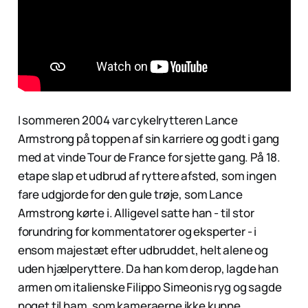
I sommeren 2004 var cykelrytteren Lance
Armstrong på toppen af sin karriere og godt i gang
med at vinde Tour de France for sjette gang. På 18.
etape slap et udbrud af ryttere afsted, som ingen
fare udgjorde for den gule trøje, som Lance
Armstrong kørte i. Alligevel satte han - til stor
forundring for kommentatorer og eksperter - i
ensom majestæt efter udbruddet, helt alene og
uden hjælperyttere. Da han kom derop, lagde han
armen om italienske Filippo Simeonis ryg og sagde
noget til ham, som kameraerne ikke kunne