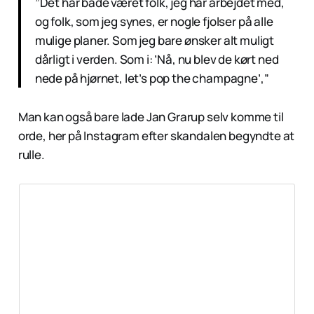
”Det har både været folk, jeg har arbejdet med,
og folk, som jeg synes, er nogle fjolser på alle
mulige planer. Som jeg bare ønsker alt muligt
dårligt i verden. Som i: ’Nå, nu blev de kørt ned
nede på hjørnet, let’s pop the champagne’,”
Man kan også bare lade Jan Grarup selv komme til
orde, her på Instagram efter skandalen begyndte at
rulle.