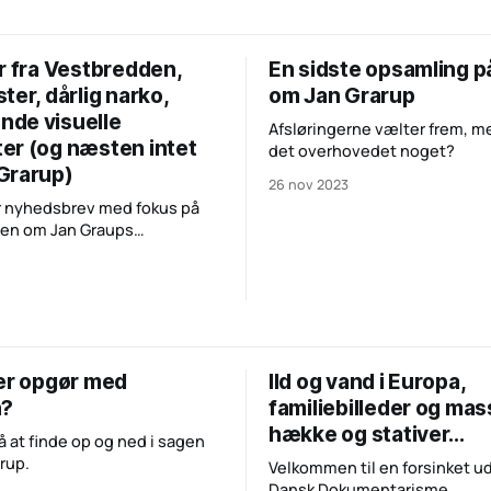
viser os ting, vi bliver nødt til
stilling til.
r fra Vestbredden,
En sidste opsamling p
ter, dårlig narko,
om Jan Grarup
de visuelle
Afsløringerne vælter frem, m
er (og næsten intet
det overhovedet noget?
Grarup)
26 nov 2023
ar nyhedsbrev med fokus på
nen om Jan Graups
ed, er det en fornøjelse at
urnere med et nyhedsbrev om
t egentligt skal handle om,
grafi.
ler opgør med
Ild og vand i Europa,
n?
familiebilleder og mas
hække og stativer...
å at finde op og ned i sagen
rup.
Velkommen til en forsinket u
Dansk Dokumentarisme.