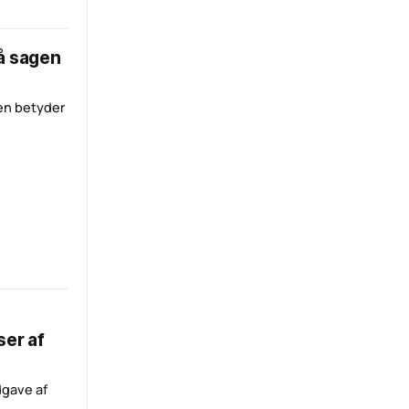
 at tage
å sagen
en betyder
ser af
dgave af