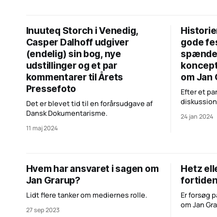
Inuuteq Storch i Venedig,
Historie
Casper Dalhoff udgiver
gode fes
(endelig) sin bog, nye
spænden
udstillinger og et par
koncept
kommentarer til Årets
om Jan 
Pressefoto
Efter et p
diskussio
Det er blevet tid til en forårsudgave af
troværdigh
Dansk Dokumentarisme.
24 jan 2024
kunne ret
11 maj 2024
alt det, de
nemlig foto
Hvem har ansvaret i sagen om
Hetz el
Jan Grarup?
fortide
Lidt flere tanker om mediernes rolle.
Er forsøg p
om Jan Gra
27 sep 2023