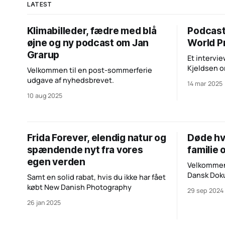
LATEST
Klimabilleder, fædre med blå
Podcast
øjne og ny podcast om Jan
World P
Grarup
Et intervi
Kjeldsen o
Velkommen til en post-sommerferie
udviklingen
udgave af nyhedsbrevet.
14 mar 2025
10 aug 2025
Frida Forever, elendig natur og
Døde hv
spændende nyt fra vores
familie 
egen verden
Velkommen 
Dansk Dok
Samt en solid rabat, hvis du ikke har fået
købt New Danish Photography
29 sep 2024
26 jan 2025