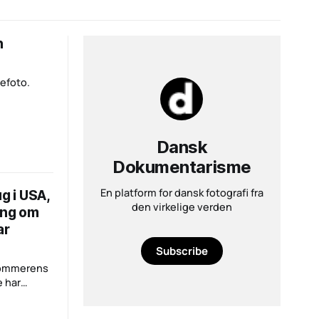
n
efoto.
Dansk
Dokumentarisme
En platform for dansk fotografi fra
g i USA,
den virkelige verden
ing om
ar
r
Subscribe
 sommerens
e har
ange af
e, som