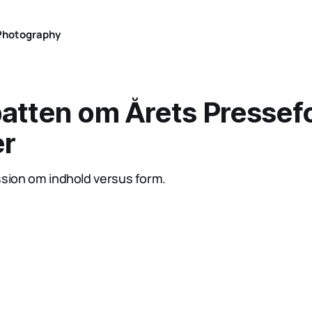
Photography
atten om Årets Pressef
er
ssion om indhold versus form.