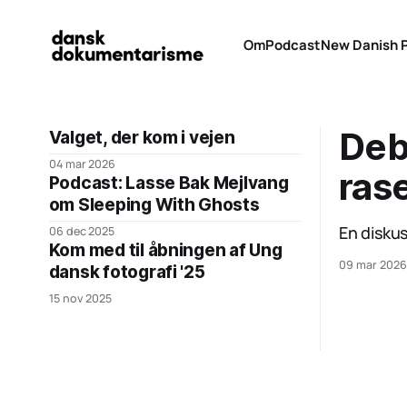
Om
Podcast
New Danish 
Deb
Valget, der kom i vejen
04 mar 2026
ras
Podcast: Lasse Bak Mejlvang
om Sleeping With Ghosts
En disku
06 dec 2025
Kom med til åbningen af Ung
09 mar 2026
dansk fotografi '25
15 nov 2025