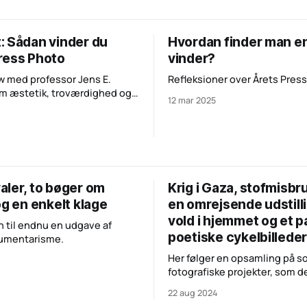
: Sådan vinder du
Hvordan finder man e
ress Photo
vinder?
ew med professor Jens E.
Refleksioner over Årets Press
m æstetik, troværdighed og
12 mar 2025
 i fotojournalistikken
aler, to bøger om
Krig i Gaza, stofmisbru
og en enkelt klage
en omrejsende udstill
vold i hjemmet og et p
til endnu en udgave af
poetiske cykelbillede
umentarisme.
Her følger en opsamling på
fotografiske projekter, som d
passeret forbi mit univers. M
22 aug 2024
dem er af den klassiske skuff