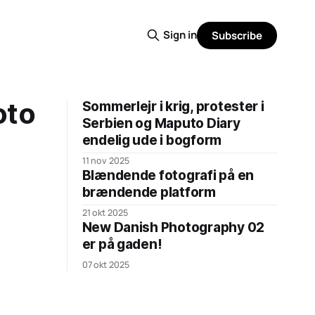
Sign in
Subscribe
oto
Sommerlejr i krig, protester i
Serbien og Maputo Diary
endelig ude i bogform
11 nov 2025
Blændende fotografi på en
brændende platform
21 okt 2025
New Danish Photography 02
er på gaden!
07 okt 2025