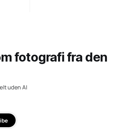
 fotografi fra den
elt uden AI
ibe